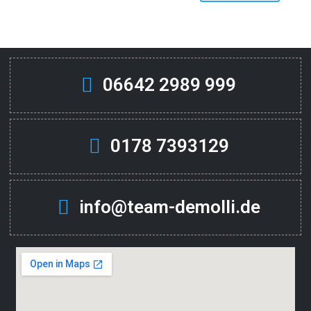
06642 2989 999
0178 7393129
info@team-demolli.de